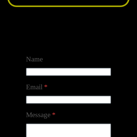
Name
Email
*
Message
*